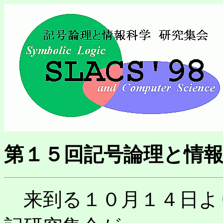
第１５回記号論理と情報科学
来到る１０月１４日よ